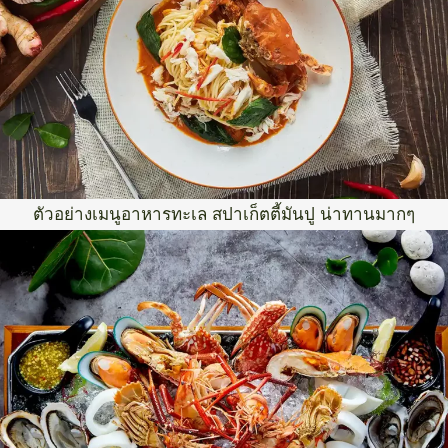
ตัวอย่างเมนูอาหารทะเล สปาเก็ตตี้มันปู น่าทานมากๆ