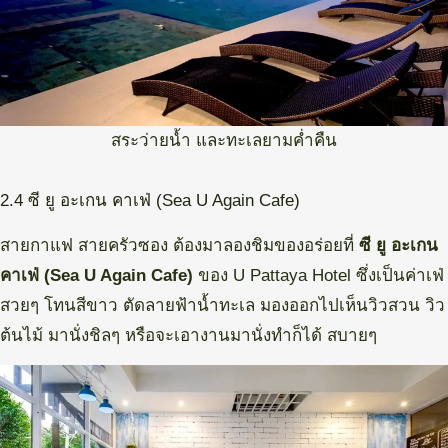
สระว่ายน้ำ และทะเลยามค่ำคืน
2.4 ซี ยู อะเกน คาเฟ่ (Sea U Again Cafe)
สายกาแฟ สายครัวซอง ต้องมาลองชิมของอร่อยที่
ซี ยู อะเกน
คาเฟ่ (Sea U Again Cafe)
ของ U Pattaya Hotel ซึ่งเป็นค่าเฟ่
สวยๆ โทนสีขาว ตัดลายฟ้าน้ำทะเล มองออกไปเห็นวิวสวน วิว
ต้นไม้ มานั่งชิลๆ หรือจะเอางานมานั่งทำก็ได้ สบายๆ