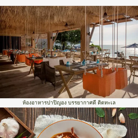
ห้องอาหารปาปิญอง บรรยากาศดี ติดทะเล