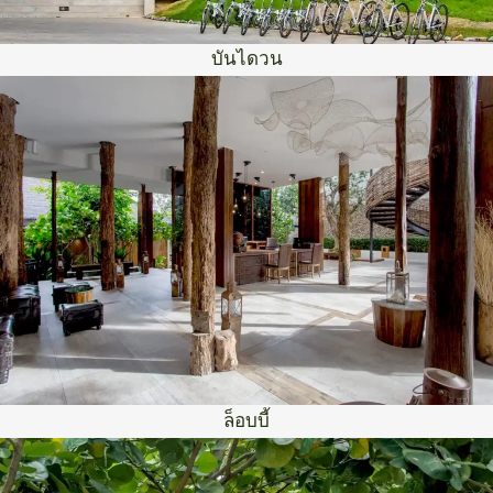
บันไดวน
ล็อบบี้