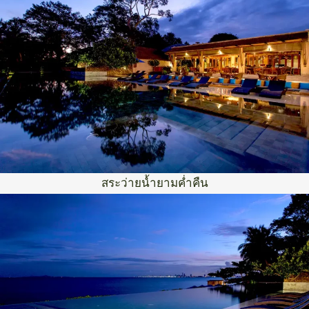
สระว่ายน้ำยามค่ำคืน