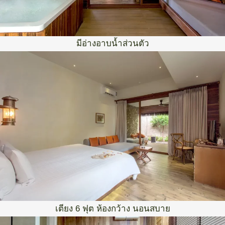
มีอ่างอาบน้ำส่วนตัว
เตียง 6 ฟุต ห้องกว้าง นอนสบาย