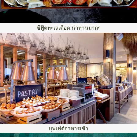
ซีฟู๊ดทะเลเดือด น่าทานมากๆ
บุฟเฟ่ต์อาหารเช้า