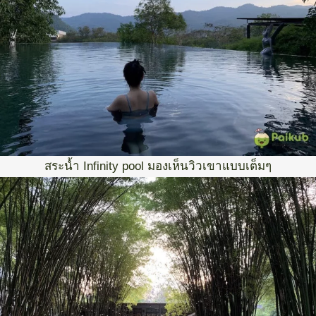
สระน้ำ Infinity pool มองเห็นวิวเขาแบบเต็มๆ