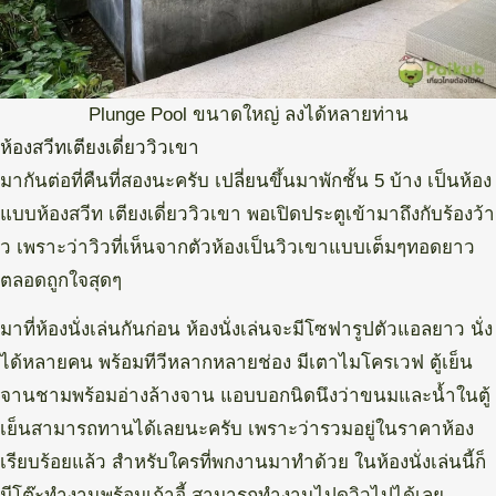
Plunge Pool ขนาดใหญ่ ลงได้หลายท่าน
ห้องสวีทเตียงเดี่ยววิวเขา
มากันต่อที่คืนที่สองนะครับ เปลี่ยนขึ้นมาพักชั้น 5 บ้าง เป็นห้อง
แบบห้องสวีท เตียงเดี่ยววิวเขา พอเปิดประตูเข้ามาถึงกับร้องว้า
ว เพราะว่าวิวที่เห็นจากตัวห้องเป็นวิวเขาแบบเต็มๆทอดยาว
ตลอดถูกใจสุดๆ
มาที่ห้องนั่งเล่นกันก่อน ห้องนั่งเล่นจะมีโซฟารูปตัวแอลยาว นั่ง
ได้หลายคน พร้อมทีวีหลากหลายช่อง มีเตาไมโครเวฟ ตู้เย็น
จานชามพร้อมอ่างล้างจาน แอบบอกนิดนึงว่าขนมและน้ำในตู้
เย็นสามารถทานได้เลยนะครับ เพราะว่ารวมอยู่ในราคาห้อง
เรียบร้อยแล้ว สำหรับใครที่พกงานมาทำด้วย ในห้องนั่งเล่นนี้ก็
มีโต๊ะทำงานพร้อมเก้าอี้ สามารถทำงานไปดูวิวไปได้เลย