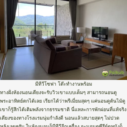
มีทีวีโซฟา โต๊ะทำงานพร้อม
ทางฝั่งห้องนอนเตียงจะรับวิวเขาแบบเต็มๆ สามารถนอนดู
พระอาทิตย์ตกได้เลย เรียกได้ว่าพรีเมี่ยมสุดๆ แค่นอนดูต้นไม้ดู
เขาก็รู้สึกได้เติมพลังจากธรรมชาติ นี่แหละการพักผ่อนที่แท้จริง
เตียงของทางโรงแรมนุ่มกำลังดี นอนแล้วสบายสุดๆ ไม่ปวด
หลังเลยครับ ในห้องนอนก็มีทีวีอีกเครื่อง จะนอนดูซีรีย์ดูหนังก็