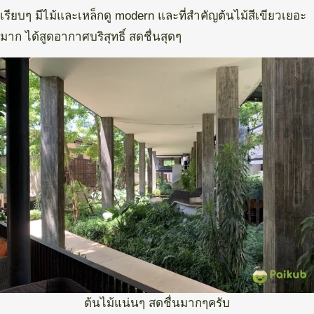
เรียบๆ มีไม้และเหล็กดู modern และที่สำคัญต้นไม้สีเขียวเยอะ
มาก ได้สูดอากาศบริสุทธิ์ สดชื่นสุดๆ
ต้นไม้แน่นๆ สดชื่นมากๆครับ