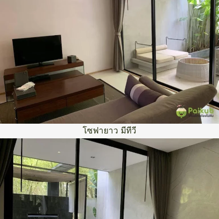
โซฟายาว มีทีวี