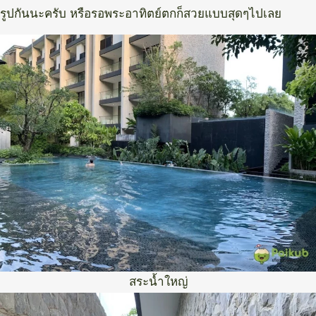
รูปกันนะครับ หรือรอพระอาทิตย์ตกก็สวยแบบสุดๆไปเลย
สระน้ำใหญ่