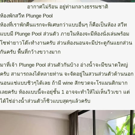
อากาศไม่ร้อน อยู่ท่ามกลางธรรมชาติ
ห้องพักสวีท Plunge Pool
ห้องที่เราพักคืนแรกจะพิเศษกว่าแบบอื่นๆ ก็คือเป็นห้อง สวีท
แบบมี Plunge Pool ส่วนตัว ภายในห้องจะมีห้องนั่งเล่นพร้อม
โซฟายาวโต๊ะทำงานครับ ส่วนห้องนอนจะมีประตูกันแยกส่วน
กันครับ พื้นที่กว้างขวางมาก
มาที่เจ้า Plunge Pool ส่วนตัวกันบ้าง อ่างน้ำจะมีขนาดใหญ่
ครับ สามารถลงได้หลายท่าน จะจัดอยู่ในสวนส่วนตัวด้านนอก
นอนแช่แบบชิวๆได้เลย ถ้ามี wine สักขวดจะโรแมนติกมาก
เลยครับ ห้องแบบนี้จะอยุ่ชั้น 1 อาจจะทำให้ไม่เห็นวิวเขา แต่
ได้ใช่อ่างน้ำส่วนตัวก็ชิวแบบสุดๆแล้วครับ