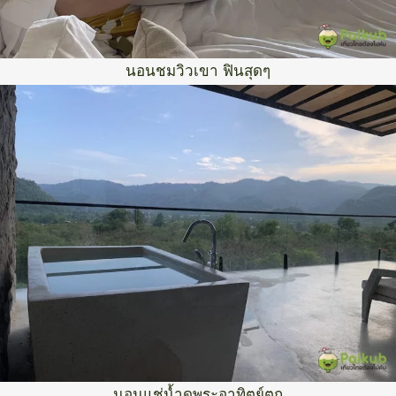
นอนชมวิวเขา ฟินสุดๆ
นอนแช่น้ำดูพระอาทิตย์ตก