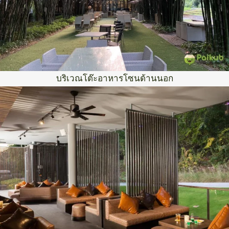
บริเวณโต๊ะอาหารโซนด้านนอก