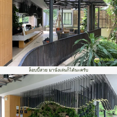
ล็อบบี้สวย มานั่งเล่นก็ได้นะครับ